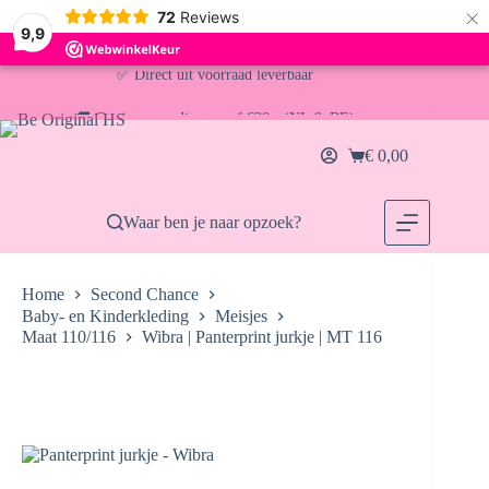
×
72
Reviews
9,9
Ga
✅ Direct uit voorraad leverbaar
naar
de
🚚 Gratis verzending vanaf €30,- (NL & BE)
inhoud
€
0,00
Winkelwagen
📦 Voor 13:00u besteld = vandaag verzonden
Waar ben je naar opzoek?
Home
Second Chance
Baby- en Kinderkleding
Meisjes
Maat 110/116
Wibra | Panterprint jurkje | MT 116