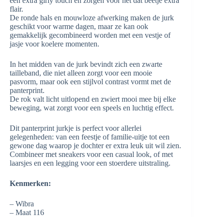
een extra girly touch en zorgen voor net dat beetje extra
flair.
De ronde hals en mouwloze afwerking maken de jurk
geschikt voor warme dagen, maar ze kan ook
gemakkelijk gecombineerd worden met een vestje of
jasje voor koelere momenten.
In het midden van de jurk bevindt zich een zwarte
tailleband, die niet alleen zorgt voor een mooie
pasvorm, maar ook een stijlvol contrast vormt met de
panterprint.
De rok valt licht uitlopend en zwiert mooi mee bij elke
beweging, wat zorgt voor een speels en luchtig effect.
Dit panterprint jurkje is perfect voor allerlei
gelegenheden: van een feestje of familie-uitje tot een
gewone dag waarop je dochter er extra leuk uit wil zien.
Combineer met sneakers voor een casual look, of met
laarsjes en een legging voor een stoerdere uitstraling.
Kenmerken:
– Wibra
– Maat 116