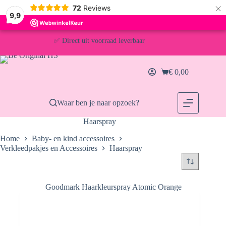
×
72
Reviews
9,9
Ga
naar
✅ Direct uit voorraad leverbaar
de
inhoud
🚚 Gratis verzending vanaf €30,- (NL & BE)
€
0,00
Winkelwagen
📦 Voor 13:00u besteld = vandaag verzonden
Waar ben je naar opzoek?
Haarspray
Home
Baby- en kind accessoires
Verkleedpakjes en Accessoires
Haarspray