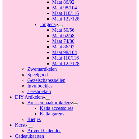
Maat 86/92
Maat 98/104
Maat 110/116
Maat 122/128
Jongens
Maat 50/56
Maat 62/68
Maat 74/80
Maat 86/92
Maat 98/104
Maat 110/116
Maat 122/128
Zwemartikelen
Speelgoed
Gezelschapsspellen
Invulboekjes
Leesboeken
DIY Artikelen
Brei- en haakartikelen
Katia accessoires
Katia garens
Rietjes
Kerst
Advent Calender
Cadeaukaarten