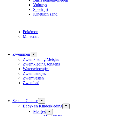
Basis benodigdheden
Vultrays
Speelrijst
Kinetisch zand
Pokémon
Minecraft
Zwemmen
Zwemkleding Meisjes
Zwemkleding Jongens
Waterschoentjes
Zwembandjes
Zwemvesten
Zwembad
Second Chance
Baby- en Kinderkleding
Meisjes