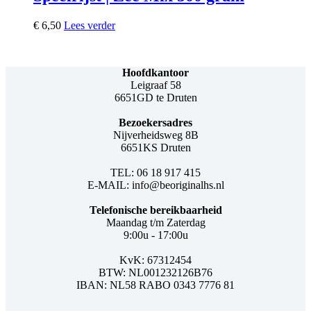
€
6,50
Lees verder
Hoofdkantoor
Leigraaf 58
6651GD te Druten
Bezoekersadres
Nijverheidsweg 8B
6651KS Druten
TEL: 06 18 917 415
E-MAIL: info@beoriginalhs.nl
Telefonische bereikbaarheid
Maandag t/m Zaterdag
9:00u - 17:00u
KvK: 67312454
BTW: NL001232126B76
IBAN: NL58 RABO 0343 7776 81