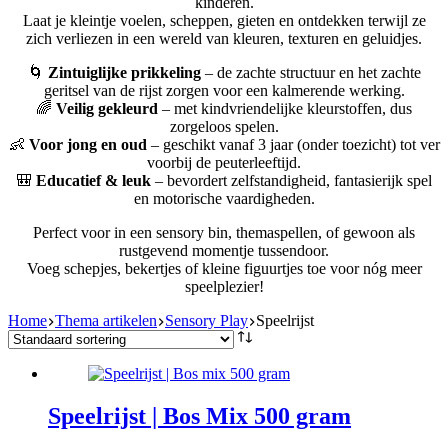
kinderen.
Laat je kleintje voelen, scheppen, gieten en ontdekken terwijl ze
zich verliezen in een wereld van kleuren, texturen en geluidjes.
🌀
Zintuiglijke prikkeling
– de zachte structuur en het zachte
geritsel van de rijst zorgen voor een kalmerende werking.
🌈
Veilig gekleurd
– met kindvriendelijke kleurstoffen, dus
zorgeloos spelen.
👶
Voor jong en oud
– geschikt vanaf 3 jaar (onder toezicht) tot ver
voorbij de peuterleeftijd.
🎒
Educatief & leuk
– bevordert zelfstandigheid, fantasierijk spel
en motorische vaardigheden.
Perfect voor in een sensory bin, themaspellen, of gewoon als
rustgevend momentje tussendoor.
Voeg schepjes, bekertjes of kleine figuurtjes toe voor nóg meer
speelplezier!
Home
Thema artikelen
Sensory Play
Speelrijst
Speelrijst | Bos Mix 500 gram