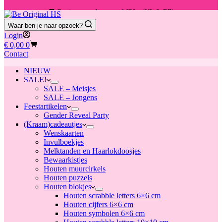
🚚 Gratis verzending vanaf €30,- (NL & BE)
Waar ben je naar opzoek?
📦 Voor 13:00u besteld = vandaag verzonden
Login
Winkelwagen
€
0,00
0
Contact
NIEUW
SALE!
SALE – Meisjes
SALE – Jongens
Feestartikelen
Gender Reveal Party
(Kraam)cadeautjes
Wenskaarten
Invulboekjes
Melktanden en Haarlokdoosjes
Bewaarkistjes
Houten muurcirkels
Houten puzzels
Houten blokjes
Houten scrabble letters 6×6 cm
Houten cijfers 6×6 cm
Houten symbolen 6×6 cm