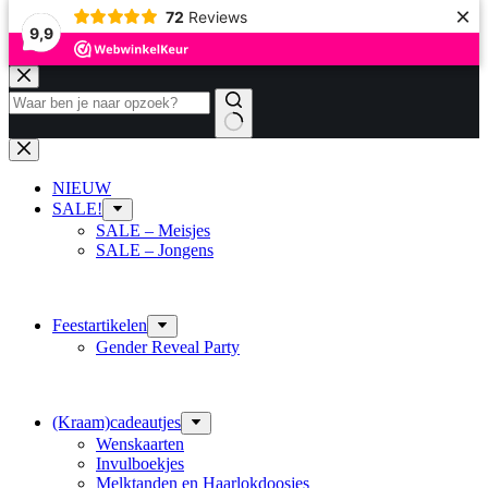
×
72
Reviews
9,9
Ga
naar
de
inhoud
Geen
resultaten
NIEUW
SALE!
SALE – Meisjes
SALE – Jongens
Feestartikelen
Gender Reveal Party
(Kraam)cadeautjes
Wenskaarten
Invulboekjes
Melktanden en Haarlokdoosjes