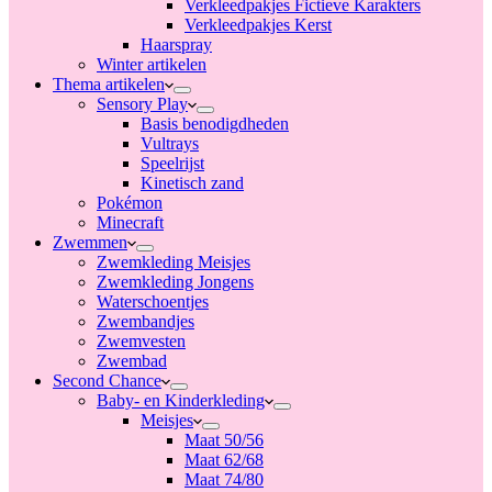
Verkleedpakjes Fictieve Karakters
Verkleedpakjes Kerst
Haarspray
Winter artikelen
Thema artikelen
Sensory Play
Basis benodigdheden
Vultrays
Speelrijst
Kinetisch zand
Pokémon
Minecraft
Zwemmen
Zwemkleding Meisjes
Zwemkleding Jongens
Waterschoentjes
Zwembandjes
Zwemvesten
Zwembad
Second Chance
Baby- en Kinderkleding
Meisjes
Maat 50/56
Maat 62/68
Maat 74/80