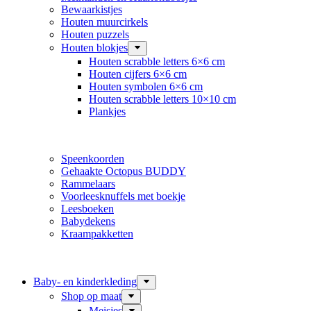
Bewaarkistjes
Houten muurcirkels
Houten puzzels
Houten blokjes
Houten scrabble letters 6×6 cm
Houten cijfers 6×6 cm
Houten symbolen 6×6 cm
Houten scrabble letters 10×10 cm
Plankjes
Speenkoorden
Gehaakte Octopus BUDDY
Rammelaars
Voorleesknuffels met boekje
Leesboeken
Babydekens
Kraampakketten
Baby- en kinderkleding
Shop op maat
Meisjes