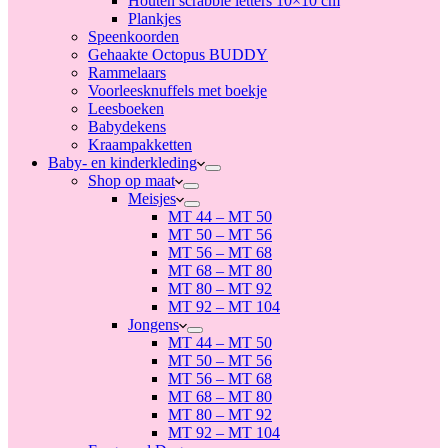
Houten scrabble letters 10×10 cm
Plankjes
Speenkoorden
Gehaakte Octopus BUDDY
Rammelaars
Voorleesknuffels met boekje
Leesboeken
Babydekens
Kraampakketten
Baby- en kinderkleding
Shop op maat
Meisjes
MT 44 – MT 50
MT 50 – MT 56
MT 56 – MT 68
MT 68 – MT 80
MT 80 – MT 92
MT 92 – MT 104
Jongens
MT 44 – MT 50
MT 50 – MT 56
MT 56 – MT 68
MT 68 – MT 80
MT 80 – MT 92
MT 92 – MT 104