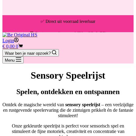
✅ Direct uit voorraad leverbaar
🚚 Gratis verzending vanaf €30,- (NL & BE)
Login
Winkelwagen
€
0,00
0
📦 Voor 13:00u besteld = vandaag verzonden
Waar ben je naar opzoek?
Menu
Sensory Speelrijst
Spelen, ontdekken en ontspannen
Ontdek de magische wereld van
sensory speelrijst
– een veelzijdige
en rustgevende speelervaring die de zintuigen prikkelt én de fantasie
stimuleert!
Onze gekleurde speelrijst is perfect voor sensorisch spel en
stimuleert de fijne motoriek, creativiteit en concentratie van