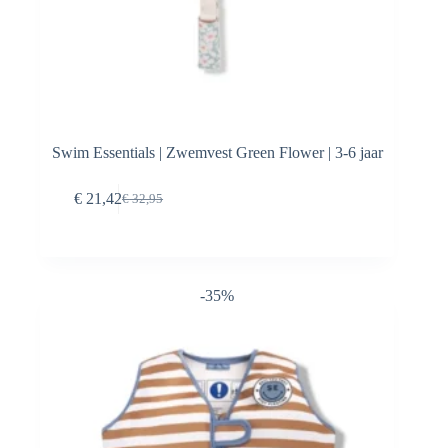
Swim Essentials | Zwemvest Green Flower | 3-6 jaar
Toevoegen aan
€
21,42
€
32,95
Oorspronkelijke
Huidige
winkelwagen
prijs
prijs
was:
is:
€ 32,95.
€ 21,42.
-35%