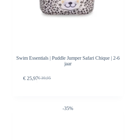
Swim Essentials | Puddle Jumper Safari Chique | 2-6
jaar
Toevoegen aan
€
25,97
€
39,95
Oorspronkelijke
Huidige
winkelwagen
prijs
prijs
was:
is:
€ 39,95.
€ 25,97.
-35%