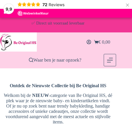
×
72
Reviews
9,9
Ga
naar
✅ Direct uit voorraad leverbaar
de
inhoud
🚚 Gratis verzending vanaf €30,- (NL & BE)
€
0,00
Winkelwagen
📦 Voor 13:00u besteld = vandaag verzonden
Waar ben je naar opzoek?
Ontdek de Nieuwste Collectie bij Be Original HS
Welkom bij de
NIEUW
-categorie van Be Original HS, dé
plek waar je de nieuwste baby- en kinderartikelen vindt.
Of je nu op zoek bent naar trendy babykleding, handige
accessoires of unieke cadeautjes, onze collectie wordt
voortdurend aangevuld met de meest actuele en stijlvolle
items.