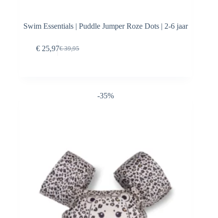
Swim Essentials | Puddle Jumper Roze Dots | 2-6 jaar
Toevoegen aan
€
25,97
€
39,95
Oorspronkelijke
Huidige
winkelwagen
prijs
prijs
was:
is:
€ 39,95.
€ 25,97.
-35%