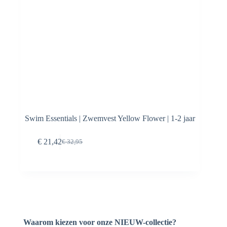
Swim Essentials | Zwemvest Yellow Flower | 1-2 jaar
Toevoegen aan
€
21,42
€
32,95
Oorspronkelijke
Huidige
winkelwagen
prijs
prijs
was:
is:
€ 32,95.
€ 21,42.
Waarom kiezen voor onze NIEUW-collectie?