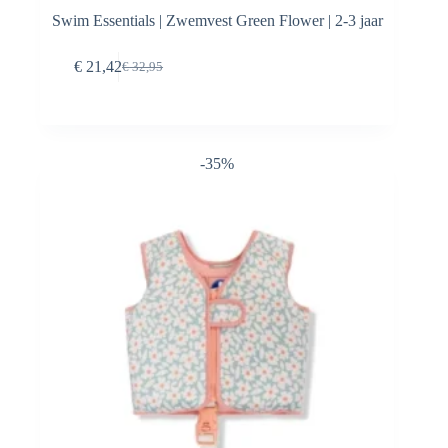
Swim Essentials | Zwemvest Green Flower | 2-3 jaar
Toevoegen aan
€
21,42
€
32,95
Oorspronkelijke
Huidige
winkelwagen
prijs
prijs
was:
is:
€ 32,95.
€ 21,42.
-35%