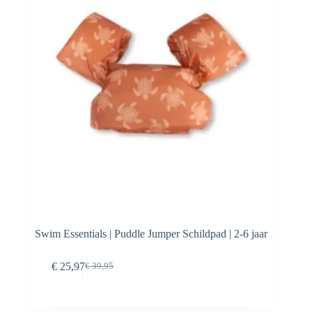
Swim Essentials | Puddle Jumper Schildpad | 2-6 jaar
Toevoegen aan
€
25,97
€
39,95
Oorspronkelijke
Huidige
winkelwagen
prijs
prijs
was:
is:
€ 39,95.
€ 25,97.