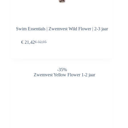
Swim Essentials | Zwemvest Wild Flower | 2-3 jaar
Toevoegen aan
€
21,42
€
32,95
Oorspronkelijke
Huidige
winkelwagen
prijs
prijs
was:
is:
€ 32,95.
€ 21,42.
-35%