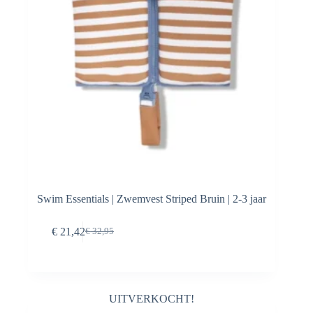
Swim Essentials | Zwemvest Striped Bruin | 2-3 jaar
Toevoegen aan
€
21,42
€
32,95
Oorspronkelijke
Huidige
winkelwagen
prijs
prijs
was:
is:
€ 32,95.
€ 21,42.
UITVERKOCHT!