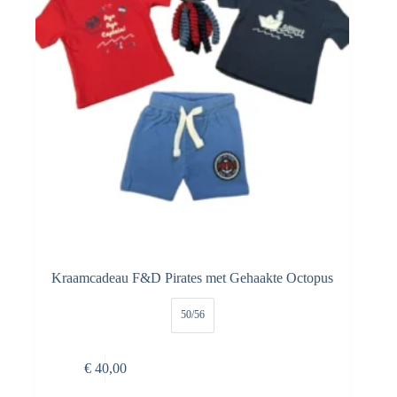
Kraamcadeau F&D Pirates met Gehaakte Octopus
50/56
Dit
Opties selecteren
€
40,00
product
heeft