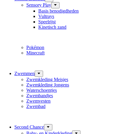
Sensory Play
Basis benodigdheden
Vultrays
Speelrijst
Kinetisch zand
Pokémon
Minecraft
Zwemmen
Zwemkleding Meisjes
Zwemkleding Jongens
Waterschoentjes
Zwembandjes
Zwemvesten
Zwembad
Second Chance
Baby- en Kinderkleding