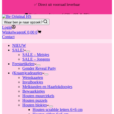
✅ Direct uit voorraad leverbaar
🚚 Gratis verzending vanaf €30,- (NL & BE)
Waar ben je naar opzoek?
📦 Voor 13:00u besteld = vandaag verzonden
Login
Winkelwagen
€
0,00
0
Contact
NIEUW
SALE!
SALE – Meisjes
SALE – Jongens
Feestartikelen
Gender Reveal Party
(Kraam)cadeautjes
Wenskaarten
Invulboekjes
Melktanden en Haarlokdoosjes
Bewaarkistjes
Houten muurcirkels
Houten puzzels
Houten blokjes
Houten scrabble letters 6×6 cm