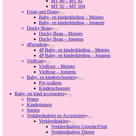
MT 80 – MT 92
MT 92 – MT 104
Frogs and Dogs
Baby- en kinderkleding – Meisjes
Baby- en kinderkleding – Jongens
Ducky Beau
Ducky Beau – Meisjes
Ducky Beau – Jongens
4President
4P Baby- en kinderkleding – Meisjes
4P Baby- en kinderkleding – Jongens
VinRose
VinRose – Meisjes
VinRose – Jongens
Baby- en kinderschoenen
Pre-walkers
Kinderschoenen
Baby- en kind accessoires
Petten
Kindertassen
Spelen
Verkleedpakjes en Accessoires
Verkleedpakjes
Verkleedpakjes Groente/Fruit
Verkleedpakjes Dieren