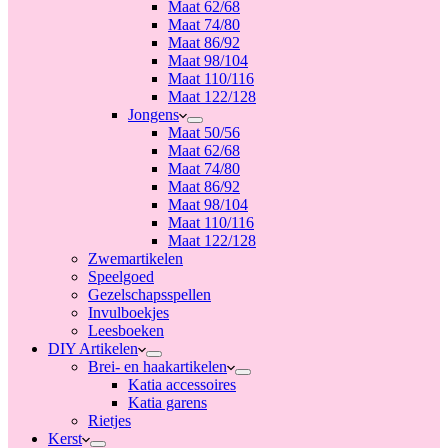
Maat 62/68
Maat 74/80
Maat 86/92
Maat 98/104
Maat 110/116
Maat 122/128
Jongens
Maat 50/56
Maat 62/68
Maat 74/80
Maat 86/92
Maat 98/104
Maat 110/116
Maat 122/128
Zwemartikelen
Speelgoed
Gezelschapsspellen
Invulboekjes
Leesboeken
DIY Artikelen
Brei- en haakartikelen
Katia accessoires
Katia garens
Rietjes
Kerst