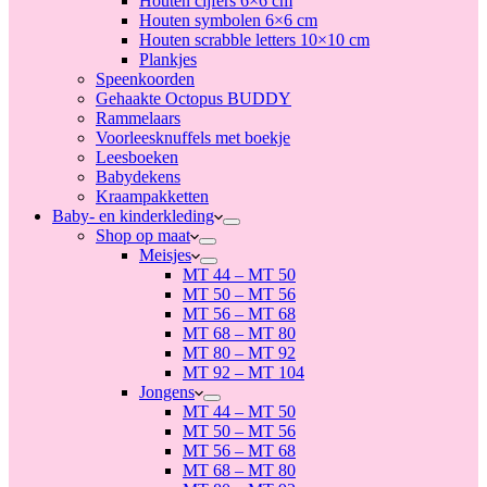
Houten cijfers 6×6 cm
Houten symbolen 6×6 cm
Houten scrabble letters 10×10 cm
Plankjes
Speenkoorden
Gehaakte Octopus BUDDY
Rammelaars
Voorleesknuffels met boekje
Leesboeken
Babydekens
Kraampakketten
Baby- en kinderkleding
Shop op maat
Meisjes
MT 44 – MT 50
MT 50 – MT 56
MT 56 – MT 68
MT 68 – MT 80
MT 80 – MT 92
MT 92 – MT 104
Jongens
MT 44 – MT 50
MT 50 – MT 56
MT 56 – MT 68
MT 68 – MT 80