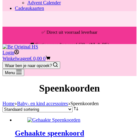
Advent Calender
Cadeaukaarten
✅ Direct uit voorraad leverbaar
🚚 Gratis verzending vanaf €30,- (NL & BE)
Login
Winkelwagen
€
0,00
0
📦 Voor 13:00u besteld = vandaag verzonden
Waar ben je naar opzoek?
Menu
Speenkoorden
Home
Baby- en kind accessoires
Speenkoorden
Gehaakte speenkoord