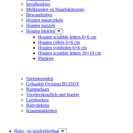
Invulboekjes
Melktanden en Haarlokdoosjes
Bewaarkistjes
Houten muurcirkels
Houten puzzels
Houten blokjes
Houten scrabble letters 6×6 cm
Houten cijfers 6×6 cm
Houten symbolen 6×6 cm
Houten scrabble letters 10×10 cm
Plankjes
Speenkoorden
Gehaakte Octopus BUDDY
Rammelaars
Voorleesknuffels met boekje
Leesboeken
Babydekens
Kraampakketten
Baby- en kinderkleding