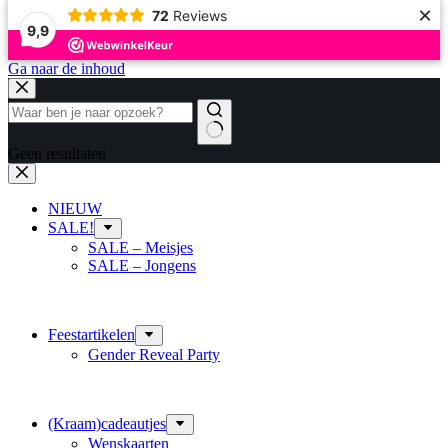
×
72
Reviews
9,9
Ga naar de inhoud
Geen resultaten
NIEUW
SALE!
SALE – Meisjes
SALE – Jongens
Feestartikelen
Gender Reveal Party
(Kraam)cadeautjes
Wenskaarten