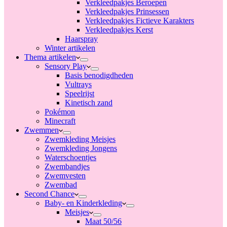
Verkleedpakjes Beroepen
Verkleedpakjes Prinsessen
Verkleedpakjes Fictieve Karakters
Verkleedpakjes Kerst
Haarspray
Winter artikelen
Thema artikelen
Sensory Play
Basis benodigdheden
Vultrays
Speelrijst
Kinetisch zand
Pokémon
Minecraft
Zwemmen
Zwemkleding Meisjes
Zwemkleding Jongens
Waterschoentjes
Zwembandjes
Zwemvesten
Zwembad
Second Chance
Baby- en Kinderkleding
Meisjes
Maat 50/56