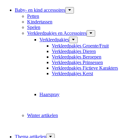
Baby- en kind accessoires
Petten
Kindertassen
Spelen
Verkleedpakjes en Accessoires
Verkleedpakjes
Verkleedpakjes Groente/Fruit
Verkleedpakjes Dieren
Verkleedpakjes Beroepen
Verkleedpakjes Prinsessen
Verkleedpakjes Fictieve Karakters
Verkleedpakjes Kerst
Haarspray
Winter artikelen
Thema artikelen