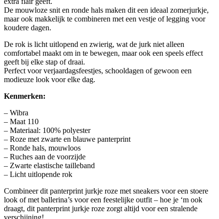
extra flair geeft.
De mouwloze snit en ronde hals maken dit een ideaal zomerjurkje,
maar ook makkelijk te combineren met een vestje of legging voor
koudere dagen.
De rok is licht uitlopend en zwierig, wat de jurk niet alleen
comfortabel maakt om in te bewegen, maar ook een speels effect
geeft bij elke stap of draai.
Perfect voor verjaardagsfeestjes, schooldagen of gewoon een
modieuze look voor elke dag.
Kenmerken:
– Wibra
– Maat 110
– Materiaal: 100% polyester
– Roze met zwarte en blauwe panterprint
– Ronde hals, mouwloos
– Ruches aan de voorzijde
– Zwarte elastische tailleband
– Licht uitlopende rok
Combineer dit panterprint jurkje roze met sneakers voor een stoere
look of met ballerina’s voor een feestelijke outfit – hoe je ‘m ook
draagt, dit panterprint jurkje roze zorgt altijd voor een stralende
verschijning!