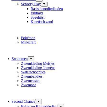
Sensory Play
Basis benodigdheden
Vultrays
Speelrijst
Kinetisch zand
Pokémon
Minecraft
Zwemmen
Zwemkleding Meisjes
Zwemkleding Jongens
Waterschoentjes
Zwembandjes
Zwemvesten
Zwembad
Second Chance
Baby- en Kinderkleding