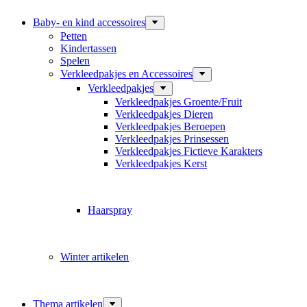
Baby- en kind accessoires
Petten
Kindertassen
Spelen
Verkleedpakjes en Accessoires
Verkleedpakjes
Verkleedpakjes Groente/Fruit
Verkleedpakjes Dieren
Verkleedpakjes Beroepen
Verkleedpakjes Prinsessen
Verkleedpakjes Fictieve Karakters
Verkleedpakjes Kerst
Haarspray
Winter artikelen
Thema artikelen