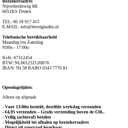
Bezoekersadres
Nijverheidsweg 8B
6651KS Druten
TEL: 06 18 917 415
E-MAIL: info@beoriginalhs.nl
Telefonische bereikbaarheid
Maandag t/m Zaterdag
9:00u - 17:00u
KvK: 67312454
BTW: NL001232126B76
IBAN: NL58 RABO 0343 7776 81
Openingstijden
:
Alleen op afspraak
- Voor 13:00u besteld, dezelfde werkdag verzonden
- €4,95 verzenden – Gratis verzending boven de €30,-
- Veilig (achteraf) betalen
- Mogelijkheid tot afhalen op bezoekersadres
- Direct uit voorraad leverbaar