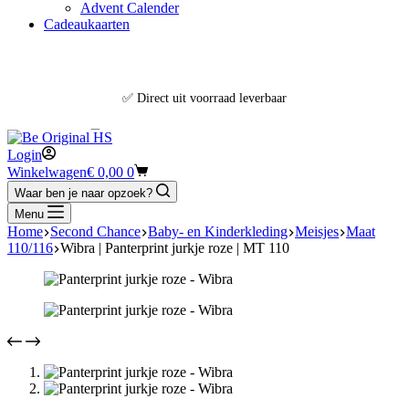
Advent Calender
Cadeaukaarten
✅ Direct uit voorraad leverbaar
🚚 Gratis verzending vanaf €30,- (NL & BE)
Login
Winkelwagen
€
0,00
0
📦 Voor 13:00u besteld = vandaag verzonden
Waar ben je naar opzoek?
Menu
Home
Second Chance
Baby- en Kinderkleding
Meisjes
Maat
110/116
Wibra | Panterprint jurkje roze | MT 110