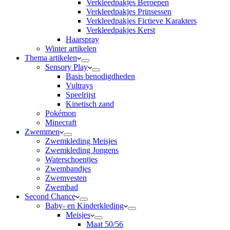
Verkleedpakjes Beroepen
Verkleedpakjes Prinsessen
Verkleedpakjes Fictieve Karakters
Verkleedpakjes Kerst
Haarspray
Winter artikelen
Thema artikelen
Sensory Play
Basis benodigdheden
Vultrays
Speelrijst
Kinetisch zand
Pokémon
Minecraft
Zwemmen
Zwemkleding Meisjes
Zwemkleding Jongens
Waterschoentjes
Zwembandjes
Zwemvesten
Zwembad
Second Chance
Baby- en Kinderkleding
Meisjes
Maat 50/56