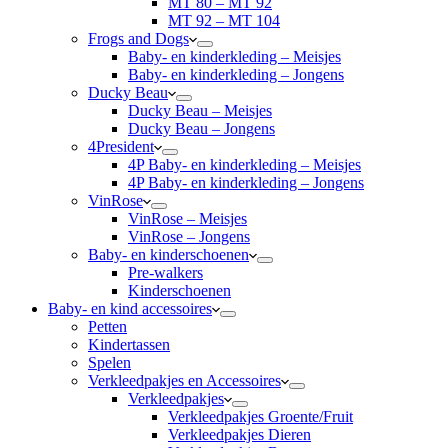
MT 80 – MT 92
MT 92 – MT 104
Frogs and Dogs
Baby- en kinderkleding – Meisjes
Baby- en kinderkleding – Jongens
Ducky Beau
Ducky Beau – Meisjes
Ducky Beau – Jongens
4President
4P Baby- en kinderkleding – Meisjes
4P Baby- en kinderkleding – Jongens
VinRose
VinRose – Meisjes
VinRose – Jongens
Baby- en kinderschoenen
Pre-walkers
Kinderschoenen
Baby- en kind accessoires
Petten
Kindertassen
Spelen
Verkleedpakjes en Accessoires
Verkleedpakjes
Verkleedpakjes Groente/Fruit
Verkleedpakjes Dieren