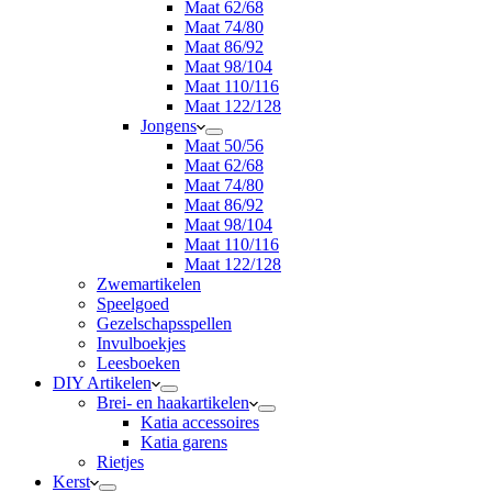
Maat 62/68
Maat 74/80
Maat 86/92
Maat 98/104
Maat 110/116
Maat 122/128
Jongens
Maat 50/56
Maat 62/68
Maat 74/80
Maat 86/92
Maat 98/104
Maat 110/116
Maat 122/128
Zwemartikelen
Speelgoed
Gezelschapsspellen
Invulboekjes
Leesboeken
DIY Artikelen
Brei- en haakartikelen
Katia accessoires
Katia garens
Rietjes
Kerst