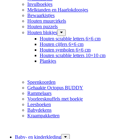
Invulboekjes
Melktanden en Haarlokdoosjes
Bewaarkistjes
Houten muurcirkels
Houten puzzels
Houten blokjes
Houten scrabble letters 6×6 cm
Houten cijfers 6×6 cm
Houten symbolen 6×6 cm
Houten scrabble letters 10×10 cm
Plankjes
Speenkoorden
Gehaakte Octopus BUDDY
Rammelaars
Voorleesknuffels met boekje
Leesboeken
Babydekens
Kraampakketten
Baby- en kinderkleding