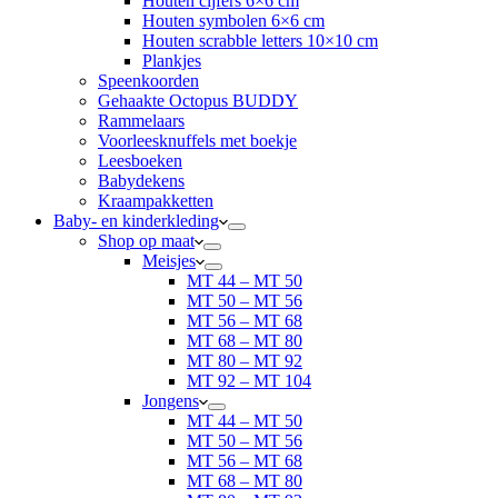
Houten cijfers 6×6 cm
Houten symbolen 6×6 cm
Houten scrabble letters 10×10 cm
Plankjes
Speenkoorden
Gehaakte Octopus BUDDY
Rammelaars
Voorleesknuffels met boekje
Leesboeken
Babydekens
Kraampakketten
Baby- en kinderkleding
Shop op maat
Meisjes
MT 44 – MT 50
MT 50 – MT 56
MT 56 – MT 68
MT 68 – MT 80
MT 80 – MT 92
MT 92 – MT 104
Jongens
MT 44 – MT 50
MT 50 – MT 56
MT 56 – MT 68
MT 68 – MT 80