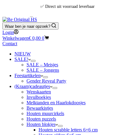
✅ Direct uit voorraad leverbaar
🚚 Gratis verzending vanaf €30,- (NL & BE)
Waar ben je naar opzoek?
📦 Voor 13:00u besteld = vandaag verzonden
Login
Winkelwagen
€
0,00
0
Contact
NIEUW
SALE!
SALE – Meisjes
SALE – Jongens
Feestartikelen
Gender Reveal Party
(Kraam)cadeautjes
Wenskaarten
Invulboekjes
Melktanden en Haarlokdoosjes
Bewaarkistjes
Houten muurcirkels
Houten puzzels
Houten blokjes
Houten scrabble letters 6×6 cm