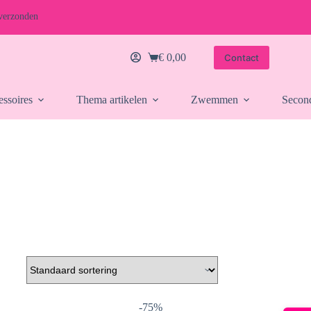
verzonden
€
0,00
Contact
Winkelwagen
essoires
Thema artikelen
Zwemmen
Secon
-75%