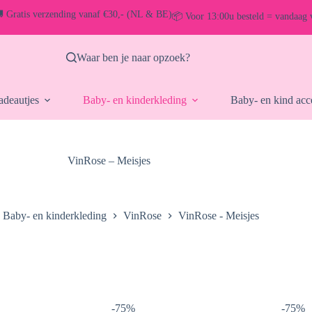
 Gratis verzending vanaf €30,- (NL & BE)
📦 Voor 13:00u besteld = vandaag 
Waar ben je naar opzoek?
deautjes
Baby- en kinderkleding
Baby- en kind acc
VinRose – Meisjes
Baby- en kinderkleding
VinRose
VinRose - Meisjes
-75%
-75%