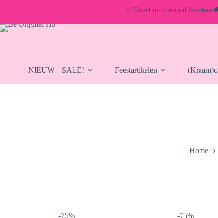
Ga
✅ Direct uit voorraad leverbaar

naar
de
inhoud
NIEUW
SALE!
Feestartikelen
(Kraam)ca
Home
-75%
-75%