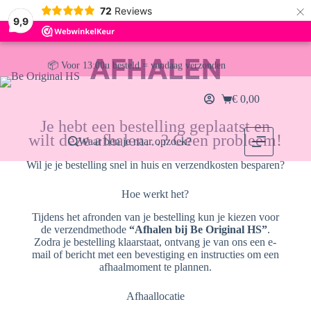
×
72
Reviews
✅ Direct uit voorraad leverbaar
9,9
🚚 Gratis verzending vanaf €30,- (NL & BE)
AFHALEN
📦 Voor 13:00u besteld = vandaag verzonden
€
0,00
Je hebt een bestelling geplaatst en
wilt deze afhalen…? Geen probleem!
Waar ben je naar opzoek?
Wil je je bestelling snel in huis en verzendkosten besparen?
Hoe werkt het?
Tijdens het afronden van je bestelling kun je kiezen voor
de verzendmethode
“Afhalen bij Be Original HS”
.
Zodra je bestelling klaarstaat, ontvang je van ons een e-
mail of bericht met een bevestiging en instructies om een
afhaalmoment te plannen.
Afhaallocatie