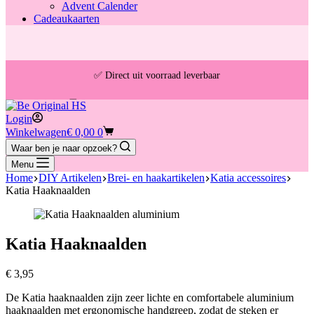
Advent Calender
Cadeaukaarten
✅ Direct uit voorraad leverbaar
🚚 Gratis verzending vanaf €30,- (NL & BE)
Login
Winkelwagen
€
0,00
0
📦 Voor 13:00u besteld = vandaag verzonden
Waar ben je naar opzoek?
Menu
Home
DIY Artikelen
Brei- en haakartikelen
Katia accessoires
Katia Haaknaalden
Katia Haaknaalden
€
3,95
De Katia haaknaalden zijn zeer lichte en comfortabele aluminium
haaknaalden met ergonomische handgreep, zodat de steken er