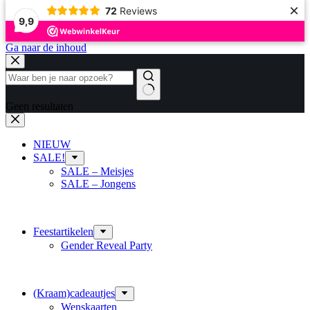
×
72
Reviews
9,9
Ga naar de inhoud
Geen resultaten
NIEUW
SALE!
SALE – Meisjes
SALE – Jongens
Feestartikelen
Gender Reveal Party
(Kraam)cadeautjes
Wenskaarten