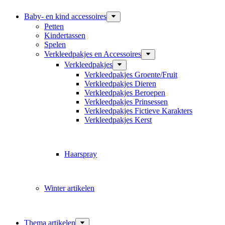
Baby- en kind accessoires
Petten
Kindertassen
Spelen
Verkleedpakjes en Accessoires
Verkleedpakjes
Verkleedpakjes Groente/Fruit
Verkleedpakjes Dieren
Verkleedpakjes Beroepen
Verkleedpakjes Prinsessen
Verkleedpakjes Fictieve Karakters
Verkleedpakjes Kerst
Haarspray
Winter artikelen
Thema artikelen