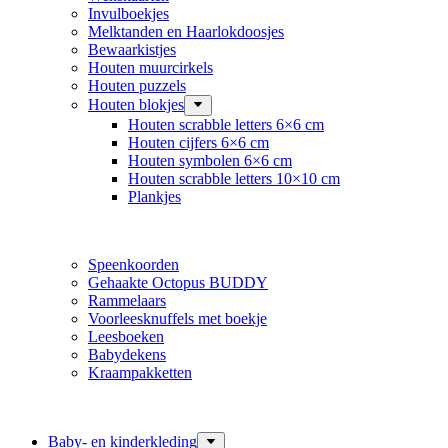
Invulboekjes
Melktanden en Haarlokdoosjes
Bewaarkistjes
Houten muurcirkels
Houten puzzels
Houten blokjes
Houten scrabble letters 6×6 cm
Houten cijfers 6×6 cm
Houten symbolen 6×6 cm
Houten scrabble letters 10×10 cm
Plankjes
Speenkoorden
Gehaakte Octopus BUDDY
Rammelaars
Voorleesknuffels met boekje
Leesboeken
Babydekens
Kraampakketten
Baby- en kinderkleding