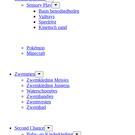
Sensory Play
Basis benodigdheden
Vultrays
Speelrijst
Kinetisch zand
Pokémon
Minecraft
Zwemmen
Zwemkleding Meisjes
Zwemkleding Jongens
Waterschoentjes
Zwembandjes
Zwemvesten
Zwembad
Second Chance
Baby- en Kinderkleding