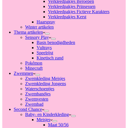
Verkleedpakjes Beroepen
Verkleedpakjes Prinsessen
Verkleedpakjes Fictieve Karakters
Verkleedpakjes Kerst
Haarspray
Winter artikelen
Thema artikelen
Sensory Play
Basis benodigdheden
Vultrays
Speelrijst
Kinetisch zand
Pokémon
Minecraft
Zwemmen
Zwemkleding Meisjes
Zwemkleding Jongens
Waterschoentjes
Zwembandjes
Zwemvesten
Zwembad
Second Chance
Baby- en Kinderkleding
Meisjes
Maat 50/56