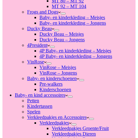
MT 80 – MT 92
MT 92 – MT 104
Frogs and Dogs
Baby- en kinderkleding – Meisjes
Baby- en kinderkleding – Jongens
Ducky Beau
Ducky Beau – Meisjes
Ducky Beau – Jongens
4President
4P Baby- en kinderkleding – Meisjes
4P Baby- en kinderkleding – Jongens
VinRose
VinRose – Meisjes
VinRose – Jongens
Baby- en kinderschoenen
Pre-walkers
Kinderschoenen
Baby- en kind accessoires
Petten
Kindertassen
Spelen
Verkleedpakjes en Accessoires
Verkleedpakjes
Verkleedpakjes Groente/Fruit
Verkleedpakjes Dieren