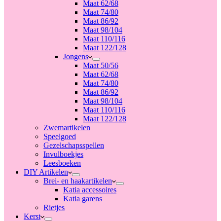
Maat 62/68
Maat 74/80
Maat 86/92
Maat 98/104
Maat 110/116
Maat 122/128
Jongens
Maat 50/56
Maat 62/68
Maat 74/80
Maat 86/92
Maat 98/104
Maat 110/116
Maat 122/128
Zwemartikelen
Speelgoed
Gezelschapsspellen
Invulboekjes
Leesboeken
DIY Artikelen
Brei- en haakartikelen
Katia accessoires
Katia garens
Rietjes
Kerst