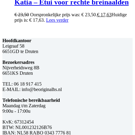
Katia – Etui voor rechte breinaalden
€
23,50
Oorspronkelijke prijs was: € 23,50.
€
17,63
Huidige
prijs is: € 17,63.
Lees verder
Hoofdkantoor
Leigraaf 58
6651GD te Druten
Bezoekersadres
Nijverheidsweg 8B
6651KS Druten
TEL: 06 18 917 415
E-MAIL: info@beoriginalhs.nl
Telefonische bereikbaarheid
Maandag t/m Zaterdag
9:00u - 17:00u
KvK: 67312454
BTW: NL001232126B76
IBAN: NL58 RABO 0343 7776 81