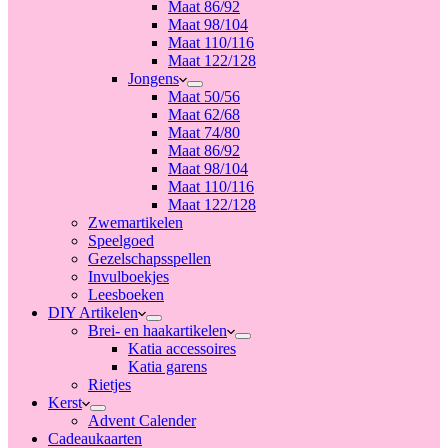
Maat 86/92
Maat 98/104
Maat 110/116
Maat 122/128
Jongens
Maat 50/56
Maat 62/68
Maat 74/80
Maat 86/92
Maat 98/104
Maat 110/116
Maat 122/128
Zwemartikelen
Speelgoed
Gezelschapsspellen
Invulboekjes
Leesboeken
DIY Artikelen
Brei- en haakartikelen
Katia accessoires
Katia garens
Rietjes
Kerst
Advent Calender
Cadeaukaarten