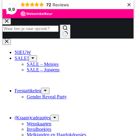
×
72
Reviews
9,9
Ga
naar
de
inhoud
Geen
resultaten
NIEUW
SALE!
SALE – Meisjes
SALE – Jongens
Feestartikelen
Gender Reveal Party
(Kraam)cadeautjes
Wenskaarten
Invulboekjes
Melktanden en Haarlokdoosjes