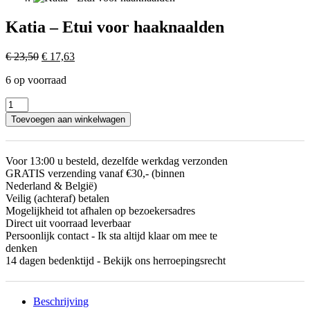
Katia – Etui voor haaknaalden
Oorspronkelijke
Huidige
€
23,50
€
17,63
prijs
prijs
6 op voorraad
was:
is:
€ 23,50.
€ 17,63.
Katia
-
Toevoegen aan winkelwagen
Etui
voor
haaknaalden
Voor 13:00 u besteld, dezelfde werkdag verzonden
aantal
GRATIS verzending vanaf €30,- (binnen
Nederland & België)
Veilig (achteraf) betalen
Mogelijkheid tot afhalen op bezoekersadres
Direct uit voorraad leverbaar
Persoonlijk contact - Ik sta altijd klaar om mee te
denken
14 dagen bedenktijd - Bekijk ons herroepingsrecht
Beschrijving