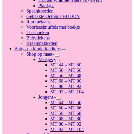
Houten scrabble letters 10×10 cm
Plankjes
Speenkoorden
Gehaakte Octopus BUDDY
Rammelaars
Voorleesknuffels met boekje
Leesboeken
Babydekens
Kraampakketten
Baby- en kinderkleding
Shop op maat
Meisjes
MT 44 – MT 50
MT 50 – MT 56
MT 56 – MT 68
MT 68 – MT 80
MT 80 – MT 92
MT 92 – MT 104
Jongens
MT 44 – MT 50
MT 50 – MT 56
MT 56 – MT 68
MT 68 – MT 80
MT 80 – MT 92
MT 92 – MT 104