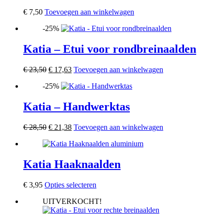
€
7,50
Toevoegen aan winkelwagen
-25%
Katia – Etui voor rondbreinaalden
Oorspronkelijke
Huidige
€
23,50
€
17,63
Toevoegen aan winkelwagen
prijs
prijs
-25%
was:
is:
€ 23,50.
€ 17,63.
Katia – Handwerktas
Oorspronkelijke
Huidige
€
28,50
€
21,38
Toevoegen aan winkelwagen
prijs
prijs
was:
is:
€ 28,50.
€ 21,38.
Katia Haaknaalden
Dit
€
3,95
Opties selecteren
product
UITVERKOCHT!
heeft
meerdere