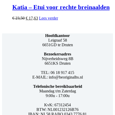
variaties.
Deze
Katia – Etui voor rechte breinaalden
optie
kan
Oorspronkelijke
Huidige
€
23,50
€
17,63
Lees verder
gekozen
prijs
prijs
worden
was:
is:
op
€ 23,50.
€ 17,63.
de
Hoofdkantoor
productpagina
Leigraaf 58
6651GD te Druten
Bezoekersadres
Nijverheidsweg 8B
6651KS Druten
TEL: 06 18 917 415
E-MAIL: info@beoriginalhs.nl
Telefonische bereikbaarheid
Maandag t/m Zaterdag
9:00u - 17:00u
KvK: 67312454
BTW: NL001232126B76
IBAN: NL58 RABO 0343 7776 81