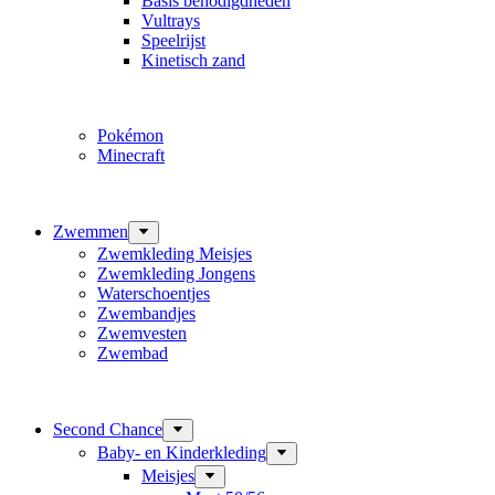
Basis benodigdheden
Vultrays
Speelrijst
Kinetisch zand
Pokémon
Minecraft
Zwemmen
Zwemkleding Meisjes
Zwemkleding Jongens
Waterschoentjes
Zwembandjes
Zwemvesten
Zwembad
Second Chance
Baby- en Kinderkleding
Meisjes