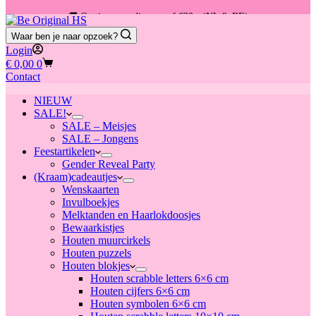
🚚 Gratis verzending vanaf €30,- (NL & BE)
Waar ben je naar opzoek?
📦 Voor 13:00u besteld = vandaag verzonden
Login
Winkelwagen
€
0,00
0
Contact
NIEUW
SALE!
SALE – Meisjes
SALE – Jongens
Feestartikelen
Gender Reveal Party
(Kraam)cadeautjes
Wenskaarten
Invulboekjes
Melktanden en Haarlokdoosjes
Bewaarkistjes
Houten muurcirkels
Houten puzzels
Houten blokjes
Houten scrabble letters 6×6 cm
Houten cijfers 6×6 cm
Houten symbolen 6×6 cm