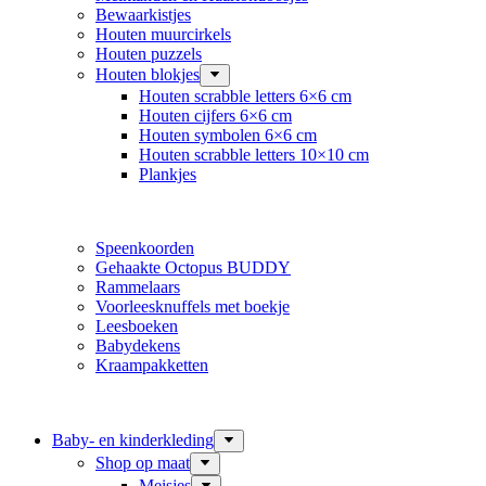
Bewaarkistjes
Houten muurcirkels
Houten puzzels
Houten blokjes
Houten scrabble letters 6×6 cm
Houten cijfers 6×6 cm
Houten symbolen 6×6 cm
Houten scrabble letters 10×10 cm
Plankjes
Speenkoorden
Gehaakte Octopus BUDDY
Rammelaars
Voorleesknuffels met boekje
Leesboeken
Babydekens
Kraampakketten
Baby- en kinderkleding
Shop op maat
Meisjes