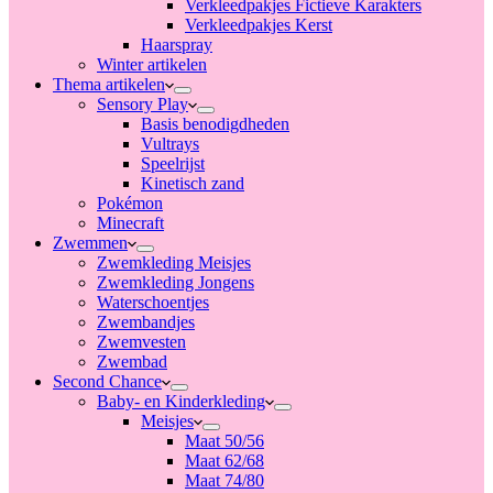
Verkleedpakjes Fictieve Karakters
Verkleedpakjes Kerst
Haarspray
Winter artikelen
Thema artikelen
Sensory Play
Basis benodigdheden
Vultrays
Speelrijst
Kinetisch zand
Pokémon
Minecraft
Zwemmen
Zwemkleding Meisjes
Zwemkleding Jongens
Waterschoentjes
Zwembandjes
Zwemvesten
Zwembad
Second Chance
Baby- en Kinderkleding
Meisjes
Maat 50/56
Maat 62/68
Maat 74/80