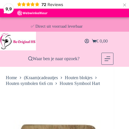
×
72
Reviews
9,9
Ga
✅ Direct uit voorraad leverbaar
naar
de
🚚 Gratis verzending vanaf €30,- (NL & BE)
inhoud
€
0,00
Winkelwagen
📦 Voor 13:00u besteld = vandaag verzonden
Waar ben je naar opzoek?
Home
(Kraam)cadeautjes
Houten blokjes
Houten symbolen 6x6 cm
Houten Symbool Hart