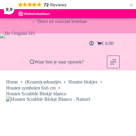
×
72
Reviews
9,9
Ga
✅ Direct uit voorraad leverbaar
naar
de
inhoud
🚚 Gratis verzending vanaf €30,- (NL & BE)
€
0,00
Winkelwagen
📦 Voor 13:00u besteld = vandaag verzonden
Waar ben je naar opzoek?
Home
(Kraam)cadeautjes
Houten blokjes
Houten symbolen 6x6 cm
Houten Scrabble Blokje blanco