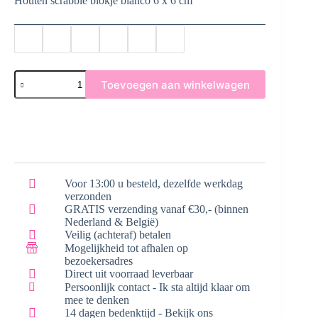
Houten scrabble blokje blanco 6 x 6 cm
Houten
Toevoegen aan winkelwagen
Scrabble
Blokje
blanco
aantal
Voor 13:00 u besteld, dezelfde werkdag
verzonden
GRATIS verzending vanaf €30,- (binnen
Nederland & België)
Veilig (achteraf) betalen
Mogelijkheid tot afhalen op
bezoekersadres
Direct uit voorraad leverbaar
Persoonlijk contact - Ik sta altijd klaar om
mee te denken
14 dagen bedenktijd - Bekijk ons