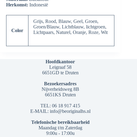
Herkomst:
Indonesië
Grijs
,
Rood
,
Blauw
,
Geel
,
Groen
,
Groen/Blauw
,
Lichtblauw
,
lichtgroen
,
Color
Lichtpaars
,
Naturel
,
Oranje
,
Roze
,
Wit
Hoofdkantoor
Leigraaf 58
6651GD te Druten
Bezoekersadres
Nijverheidsweg 8B
6651KS Druten
TEL: 06 18 917 415
E-MAIL: info@beoriginalhs.nl
Telefonische bereikbaarheid
Maandag t/m Zaterdag
9:00u - 17:00u