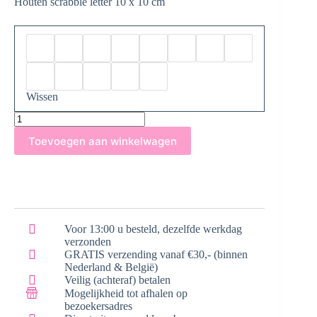
Houten scrabble letter 10 x 10 cm
Wissen
Houten
Scrabble
Toevoegen aan winkelwagen
Letter
R
aantal
Voor 13:00 u besteld, dezelfde werkdag
verzonden
GRATIS verzending vanaf €30,- (binnen
Nederland & België)
Veilig (achteraf) betalen
Mogelijkheid tot afhalen op
bezoekersadres