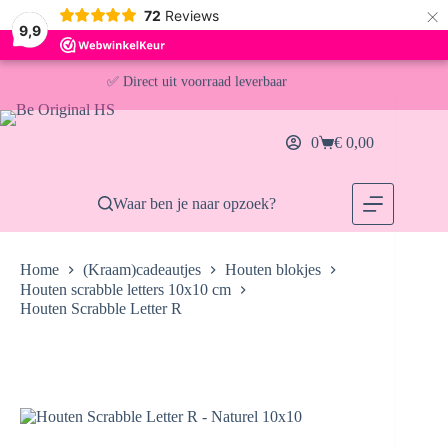
×
72
Reviews
9,9
Ga
naar
✅ Direct uit voorraad leverbaar
de
inhoud
🚚 Gratis verzending vanaf €30,- (NL & BE)
0
€
0,00
Winkelwagen
📦 Voor 13:00u besteld = vandaag verzonden
Waar ben je naar opzoek?
Home
(Kraam)cadeautjes
Houten blokjes
Houten scrabble letters 10x10 cm
Houten Scrabble Letter R