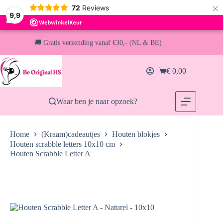
×
72
Reviews
9,9
✅ Direct uit voorraad leverbaar
Ga
naar
de
🚚 Gratis verzending vanaf €30,- (NL & BE)
inhoud
€
0,00
📦 Voor 13:00u besteld = vandaag verzonden
Winkelwagen
Waar ben je naar opzoek?
Home
(Kraam)cadeautjes
Houten blokjes
Houten scrabble letters 10x10 cm
Houten Scrabble Letter A