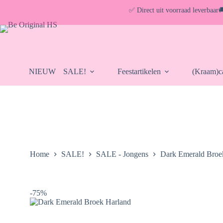
Ga
✅ Direct uit voorraad leverbaar

naar
de
inhoud
NIEUW
SALE!
Feestartikelen
(Kraam)ca
Home
SALE!
SALE - Jongens
Dark Emerald Broe
-75%