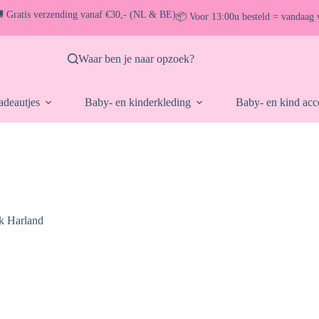
 Gratis verzending vanaf €30,- (NL & BE)
📦 Voor 13:00u besteld = vandaag 
Waar ben je naar opzoek?
deautjes
Baby- en kinderkleding
Baby- en kind acc
k Harland