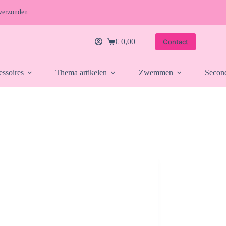
verzonden
€
0,00
Contact
Winkelwagen
essoires
Thema artikelen
Zwemmen
Secon